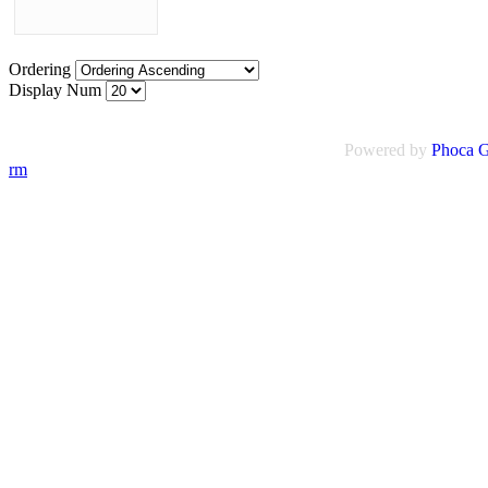
Ordering
Display Num
Powered by
Phoca
G
rm