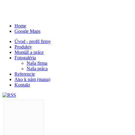
Home
Google Maps
Úvod - profil firmy
Produkty
Montáž a práce
Fotogaléria
Naša firma
Naša práca
Referencie
Ako k nám (mapa)
Kontakt